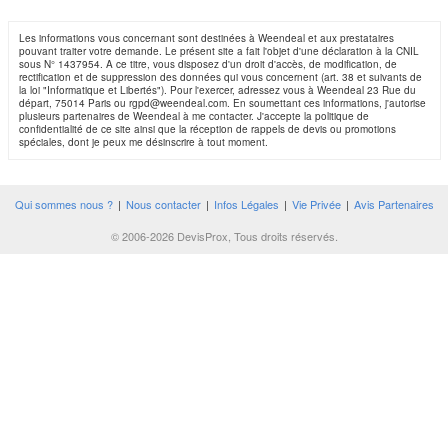
Les informations vous concernant sont destinées à Weendeal et aux prestataires
pouvant traiter votre demande. Le présent site a fait l'objet d'une déclaration à la CNIL
sous N° 1437954. A ce titre, vous disposez d'un droit d'accès, de modification, de
rectification et de suppression des données qui vous concernent (art. 38 et suivants de
la loi "Informatique et Libertés"). Pour l'exercer, adressez vous à Weendeal 23 Rue du
départ, 75014 Paris ou rgpd@weendeal.com. En soumettant ces informations, j'autorise
plusieurs partenaires de Weendeal à me contacter. J'accepte la politique de
confidentialité de ce site ainsi que la réception de rappels de devis ou promotions
spéciales, dont je peux me désinscrire à tout moment.
Qui sommes nous ?
|
Nous contacter
|
Infos Légales
|
Vie Privée
|
Avis Partenaires
© 2006-2026 DevisProx, Tous droits réservés.