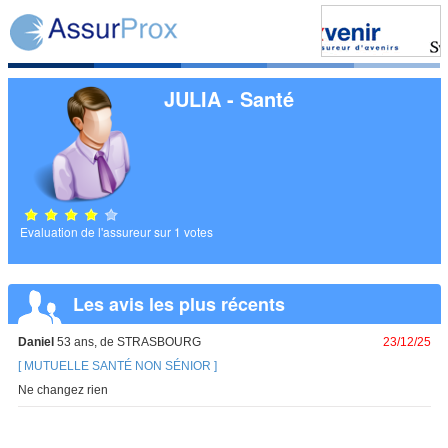
JULIA - Santé
Evaluation de l'assureur sur 1 votes
Les avis les plus récents
Daniel
53 ans, de STRASBOURG
23/12/25
MUTUELLE SANTÉ NON SÉNIOR
Ne changez rien