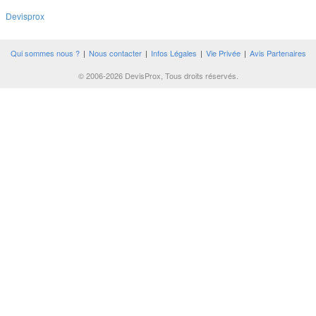
Devisprox
Qui sommes nous ?
|
Nous contacter
|
Infos Légales
|
Vie Privée
|
Avis Partenaires
© 2006-2026 DevisProx, Tous droits réservés.